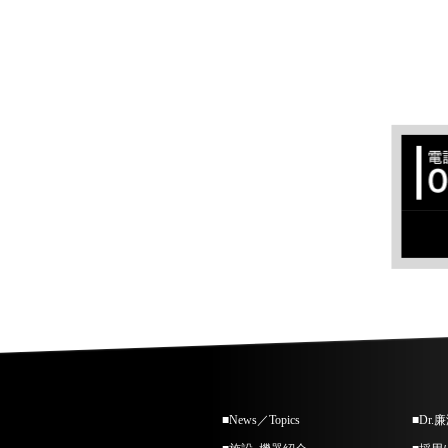
■News／Topics
■Dr