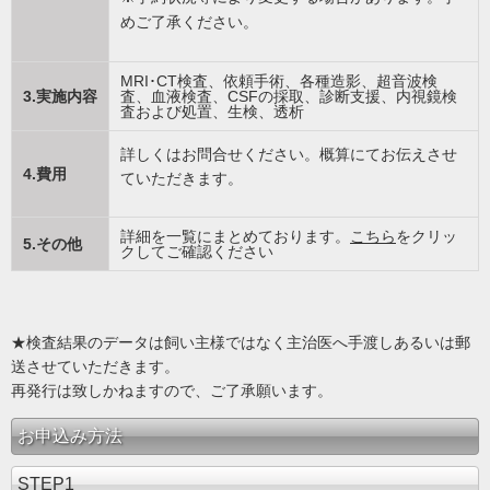
めご了承ください。
MRI･CT検査、依頼手術、各種造影、超音波検
3.実施内容
査、血液検査、CSFの採取、診断支援、内視鏡検
査および処置、生検、透析
詳しくはお問合せください。概算にてお伝えさせ
4.費用
ていただきます。
詳細を一覧にまとめております。
こちら
をクリッ
5.その他
クしてご確認ください
★検査結果のデータは飼い主様ではなく主治医へ手渡しあるいは郵
送させていただきます。
再発行は致しかねますので、ご了承願います。
お申込み方法
STEP1