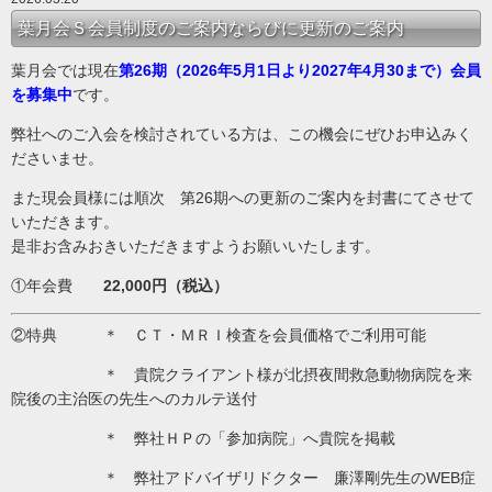
葉月会Ｓ会員制度のご案内ならびに更新のご案内
葉月会では現在
第26期（2026年5月1日より2027年4月30まで）会員
を募集中
です。
弊社へのご入会を検討されている方は、この機会にぜひお申込みく
ださいませ。
また現会員様には順次 第26期への更新のご案内を封書にてさせて
いただきます。
是非お含みおきいただきますようお願いいたします。
①年会費
22,000円（税込）
②特典 ＊ ＣＴ・ＭＲＩ検査を会員価格でご利用可能
＊ 貴院クライアント様が北摂夜間救急動物病院を来
院後の主治医の先生へのカルテ送付
＊ 弊社ＨＰの「参加病院」へ貴院を掲載
＊ 弊社アドバイザリドクター 廉澤剛先生のWEB症