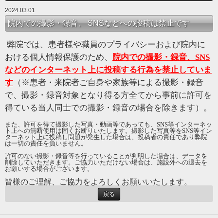
2024.03.01
院内での撮影・録音、 SNSなどへの投稿は禁止です
弊院では、患者様や職員のプライバシーおよび院内に
おける個人情報保護のため、
院内での撮影・録音、SNS
などのインターネット上に投稿する行為を禁止していま
す
（※患者・来院者ご自身や家族等による撮影・録音
で、撮影・録音対象となり得る方全てから事前に許可を
得ている当人同士での撮影・録音の場合を除きます）。
また、許可を得て撮影した写真・動画等であっても、SNS等インターネッ
ト上への無断使用は固くお断りいたします。撮影した写真等をSNS等イン
ターネット上に投稿し問題が発生した場合は、投稿者の責任であり弊院
は一切の責任を負いません。
許可のない撮影・録音等を行っていることが判明した場合は、データを
削除していただきます。ご協力いただけない場合は、施設外への退去を
お願いする場合がございます。
皆様のご理解、ご協力をよろしくお願いいたします。
戻る